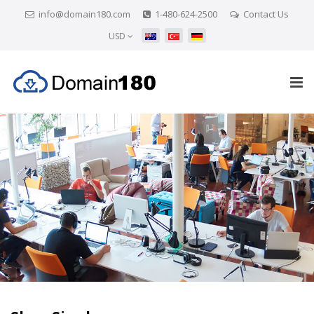
info@domain180.com
1-480-624-2500
Contact Us
USD