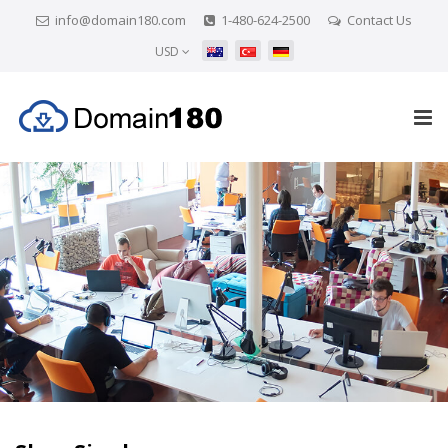
info@domain180.com
1-480-624-2500
Contact Us
USD